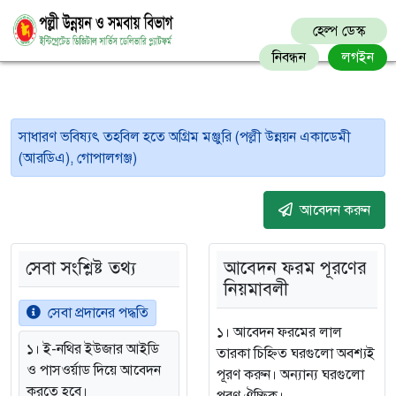
হেল্প ডেস্ক
নিবন্ধন
লগইন
সাধারণ ভবিষ্যৎ তহবিল হতে অগ্রিম মঞ্জুরি (পল্লী উন্নয়ন একাডেমী
(আরডিএ), গোপালগঞ্জ)
আবেদন করুন
সেবা সংশ্লিষ্ট তথ্য
আবেদন ফরম পূরণের
নিয়মাবলী
সেবা প্রদানের পদ্ধতি
১। আবেদন ফরমের লাল
১। ই-নথির ইউজার আইডি
তারকা চিহ্নিত ঘরগুলো অবশ্যই
ও পাসওর্য়াড দিয়ে আবেদন
পূরণ করুন। অন্যান্য ঘরগুলো
করতে হবে।