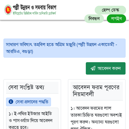
হেল্প ডেস্ক
নিবন্ধন
লগইন
সাধারণ ভবিষ্যৎ তহবিল হতে অগ্রিম মঞ্জুরি (পল্লী উন্নয়ন একাডেমী -
আরডিএ, বগুড়া)
আবেদন করুন
সেবা সংশ্লিষ্ট তথ্য
আবেদন ফরম পূরণের
নিয়মাবলী
সেবা প্রদানের পদ্ধতি
১। আবেদন ফরমের লাল
১। ই-নথির ইউজার আইডি
তারকা চিহ্নিত ঘরগুলো অবশ্যই
ও পাসওর্য়াড দিয়ে আবেদন
পূরণ করুন। অন্যান্য ঘরগুলো
করতে হবে।