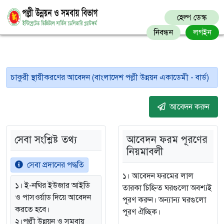
হেল্প ডেস্ক
নিবন্ধন
লগইন
চাকুরী স্থায়ীকরণের আবেদন (বাংলাদেশ পল্লী উন্নয়ন একাডেমী - বার্ড)
আবেদন করুন
সেবা সংশ্লিষ্ট তথ্য
আবেদন ফরম পূরণের
নিয়মাবলী
সেবা প্রদানের পদ্ধতি
১। আবেদন ফরমের লাল
১। ই-নথির ইউজার আইডি
তারকা চিহ্নিত ঘরগুলো অবশ্যই
ও পাসওর্য়াড দিয়ে আবেদন
পূরণ করুন। অন্যান্য ঘরগুলো
করতে হবে।
পূরণ ঐচ্ছিক।
২।পল্লী উন্নয়ন ও সমবায়