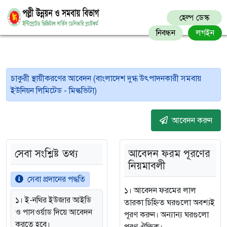
হেল্প ডেস্ক
নিবন্ধন
লগইন
চাকুরী স্থায়ীকরণের আবেদন (বাংলাদেশ দুগ্ধ উৎপাদনকারী সমবায়
ইউনিয়ন লিমিটেড - মিল্কভিটা)
আবেদন করুন
সেবা সংশ্লিষ্ট তথ্য
আবেদন ফরম পূরণের
নিয়মাবলী
সেবা প্রদানের পদ্ধতি
১। আবেদন ফরমের লাল
১। ই-নথির ইউজার আইডি
তারকা চিহ্নিত ঘরগুলো অবশ্যই
ও পাসওর্য়াড দিয়ে আবেদন
পূরণ করুন। অন্যান্য ঘরগুলো
করতে হবে।