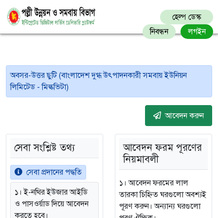
হেল্প ডেস্ক
নিবন্ধন
লগইন
অবসর-উত্তর ছুটি (বাংলাদেশ দুগ্ধ উৎপাদনকারী সমবায় ইউনিয়ন
লিমিটেড - মিল্কভিটা)
আবেদন করুন
সেবা সংশ্লিষ্ট তথ্য
আবেদন ফরম পূরণের
নিয়মাবলী
সেবা প্রদানের পদ্ধতি
১। আবেদন ফরমের লাল
১। ই-নথির ইউজার আইডি
তারকা চিহ্নিত ঘরগুলো অবশ্যই
ও পাসওর্য়াড দিয়ে আবেদন
পূরণ করুন। অন্যান্য ঘরগুলো
করতে হবে।