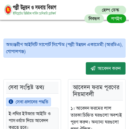
হেল্প ডেস্ক
নিবন্ধন
লগইন
অভ্যন্তরীণ আইসিটি সাপোর্ট সিস্টেম (পল্লী উন্নয়ন একাডেমী (আরডিএ),
গোপালগঞ্জ)
আবেদন করুন
সেবা সংশ্লিষ্ট তথ্য
আবেদন ফরম পূরণের
নিয়মাবলী
সেবা প্রদানের পদ্ধতি
১। আবেদন ফরমের লাল
ই-নথির ইউজার আইডি ও
তারকা চিহ্নিত ঘরগুলো অবশ্যই
পাসওর্য়াড দিয়ে আবেদন
পূরণ করুন। অন্যান্য ঘরগুলো
করতে হবে।