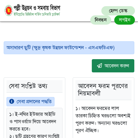
হেল্প ডেস্ক
নিবন্ধন
লগইন
অসাধারণ ছুটি (ক্ষুদ্র কৃষক উন্নয়ন ফাউন্ডেশন - এসএফডিএফ)
আবেদন করুন
সেবা সংশ্লিষ্ট তথ্য
আবেদন ফরম পূরণের
নিয়মাবলী
সেবা প্রদানের পদ্ধতি
১। আবেদন ফরমের লাল
১। ই-নথির ইউজার আইডি
তারকা চিহ্নিত ঘরগুলো অবশ্যই
ও পাসওর্য়াড দিয়ে আবেদন
পূরণ করুন। অন্যান্য ঘরগুলো
করতে হবে।
পূরণ ঐচ্ছিক।
২। ছুটি গ্রহণের কারণ সংশ্লিষ্ট