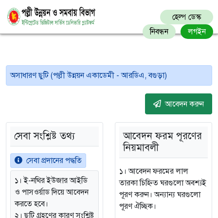
হেল্প ডেস্ক
নিবন্ধন
লগইন
অসাধারণ ছুটি (পল্লী উন্নয়ন একাডেমী - আরডিএ, বগুড়া)
আবেদন করুন
সেবা সংশ্লিষ্ট তথ্য
আবেদন ফরম পূরণের
নিয়মাবলী
সেবা প্রদানের পদ্ধতি
১। আবেদন ফরমের লাল
১। ই-নথির ইউজার আইডি
তারকা চিহ্নিত ঘরগুলো অবশ্যই
ও পাসওর্য়াড দিয়ে আবেদন
পূরণ করুন। অন্যান্য ঘরগুলো
করতে হবে।
পূরণ ঐচ্ছিক।
২। ছুটি গ্রহণের কারণ সংশ্লিষ্ট