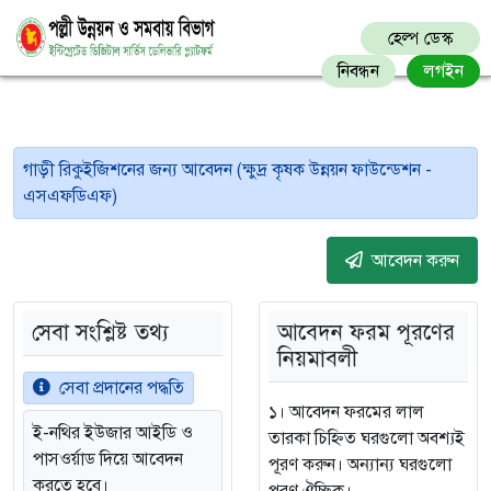
হেল্প ডেস্ক
নিবন্ধন
লগইন
গাড়ী রিকুইজিশনের জন্য আবেদন (ক্ষুদ্র কৃষক উন্নয়ন ফাউন্ডেশন -
এসএফডিএফ)
আবেদন করুন
সেবা সংশ্লিষ্ট তথ্য
আবেদন ফরম পূরণের
নিয়মাবলী
সেবা প্রদানের পদ্ধতি
১। আবেদন ফরমের লাল
ই-নথির ইউজার আইডি ও
তারকা চিহ্নিত ঘরগুলো অবশ্যই
পাসওর্য়াড দিয়ে আবেদন
পূরণ করুন। অন্যান্য ঘরগুলো
করতে হবে।