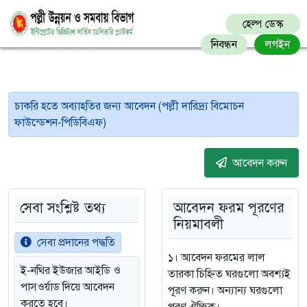
হেল্প ডেস্ক
নিবন্ধন
লগইন
চাকরি হতে অব্যাহতির জন্য আবেদন (পল্লী দারিদ্র্য বিমোচন
ফাউন্ডেশন-পিডিবিএফ)
আবেদন করুন
সেবা সংশ্লিষ্ট তথ্য
আবেদন ফরম পূরণের
নিয়মাবলী
সেবা প্রদানের পদ্ধতি
১। আবেদন ফরমের লাল
ই-নথির ইউজার আইডি ও
তারকা চিহ্নিত ঘরগুলো অবশ্যই
পাসওর্য়াড দিয়ে আবেদন
পূরণ করুন। অন্যান্য ঘরগুলো
করতে হবে।