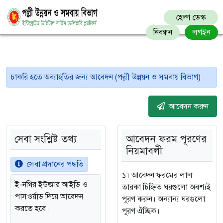
হেল্প ডেস্ক
নিবন্ধন
লগইন
চাকরি হতে অব্যাহতির জন্য আবেদন (পল্লী উন্নয়ন ও সমবায় বিভাগ)
আবেদন করুন
সেবা সংশ্লিষ্ট তথ্য
আবেদন ফরম পূরণের
নিয়মাবলী
সেবা প্রদানের পদ্ধতি
১। আবেদন ফরমের লাল
ই-নথির ইউজার আইডি ও
তারকা চিহ্নিত ঘরগুলো অবশ্যই
পাসওর্য়াড দিয়ে আবেদন
পূরণ করুন। অন্যান্য ঘরগুলো
করতে হবে।
পূরণ ঐচ্ছিক।