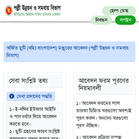
হেল্প ডেস্ক
নিবন্ধন
লগইন
অর্জিত ছুটি (বহিঃ বাংলাদেশ) মঞ্জুরের আবেদন (পল্লী উন্নয়ন ও সমবায়
বিভাগ)
সেবা সংশ্লিষ্ট তথ্য
আবেদন ফরম পূরণের
নিয়মাবলী
সেবা প্রদানের পদ্ধতি
১। আবেদন ফরমের লাল
১। ই-নথির ইউজার আইডি
তারকা চিহ্নিত ঘরগুলো অবশ্যই
ও পাসওর্য়াড দিয়ে আবেদন
পূরণ করুন। অন্যান্য ঘরগুলো
করতে হবে।
পূরণ ঐচ্ছিক।
২। ছুটি গ্রহণের কারণ সংশ্লিষ্ট
২। আবেদন প্রক্রিয়া সম্পন্ন