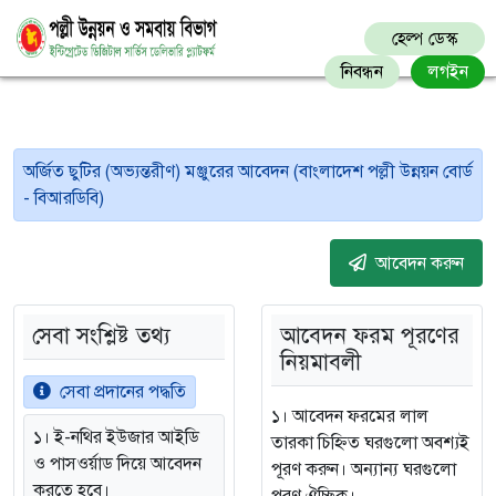
হেল্প ডেস্ক
নিবন্ধন
লগইন
অর্জিত ছুটির (অভ্যন্তরীণ) মঞ্জুরের আবেদন (বাংলাদেশ পল্লী উন্নয়ন বোর্ড
- বিআরডিবি)
আবেদন করুন
সেবা সংশ্লিষ্ট তথ্য
আবেদন ফরম পূরণের
নিয়মাবলী
সেবা প্রদানের পদ্ধতি
১। আবেদন ফরমের লাল
১। ই-নথির ইউজার আইডি
তারকা চিহ্নিত ঘরগুলো অবশ্যই
ও পাসওর্য়াড দিয়ে আবেদন
পূরণ করুন। অন্যান্য ঘরগুলো
করতে হবে।